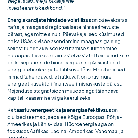
selge, stabiilne ja pikaajaline
investeerimiskeskkond.“
Energiakandjate hindade volatiilsus
on päevakorras
nafta ja maagaasi regionaalsete hinnaerinevuste
pärast, aga mitte ainult. Päevakajalised küsimused
on ka USAs kivisöe asendamine maagaasiga ning
sellest tulenev kivisöe kasutamise suurenemine
Euroopas. Lisaks on viimastel aastatel toimunud kiire
päikesepaneelide hinna langus ning Aasiast pärit
energiatehnoloogiate tähtsuse tõus. Ebastabiilsed
hinnad tähendavad, et jätkuvalt on õhus mure
energeetikasektori finantseerimisraskuste pärast.
Majanduse stagnatsioon muudab aga täiendava
kapitali kaasamise väga keeruliseks.
Ka
taastuvenergeetika ja energiaefektiivsus
on
olulised teemad, seda eelkõige Euroopas, Põhja-
Ameerikas ja Lähis-Idas. Hüdroenergia aga on
fookuses Aafrikas, Ladina-Ameerikas, Venemaal ja