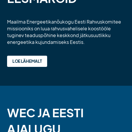
Maailma Energeetikanõukogu Eesti Rahvuskomitee
missiooniks on luua rahvusvahelisele koostööle
tuginev teaduspõhine keskkond jätkusuutlikku
energeetika kujundamiseks Eestis.
LOE LÄHEMALT
WEC JA EESTI
AJALUGU