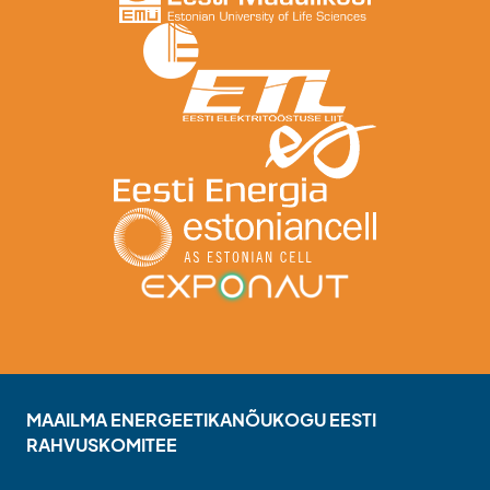
MAAILMA ENERGEETIKANÕUKOGU EESTI
RAHVUSKOMITEE