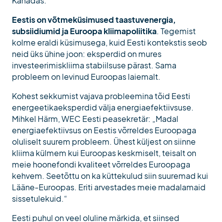
Kanadas.
Eestis on võtmeküsimused taastuvenergia,
subsiidiumid ja Euroopa kliimapoliitika
. Tegemist
kolme eraldi küsimusega, kuid Eesti kontekstis seob
neid üks ühine joon: eksperdid on mures
investeerimiskliima stabiilsuse pärast. Sama
probleem on levinud Euroopas laiemalt.
Kohest sekkumist vajava probleemina tõid Eesti
energeetikaeksperdid välja energiaefektiivsuse.
Mihkel Härm, WEC Eesti peasekretär: „Madal
energiaefektiivsus on Eestis võrreldes Euroopaga
oluliselt suurem probleem. Ühest küljest on siinne
kliima külmem kui Euroopas keskmiselt, teisalt on
meie hoonefondi kvaliteet võrreldes Euroopaga
kehvem. Seetõttu on ka küttekulud siin suuremad kui
Lääne-Euroopas. Eriti arvestades meie madalamaid
sissetulekuid.“
Eesti puhul on veel oluline märkida, et siinsed