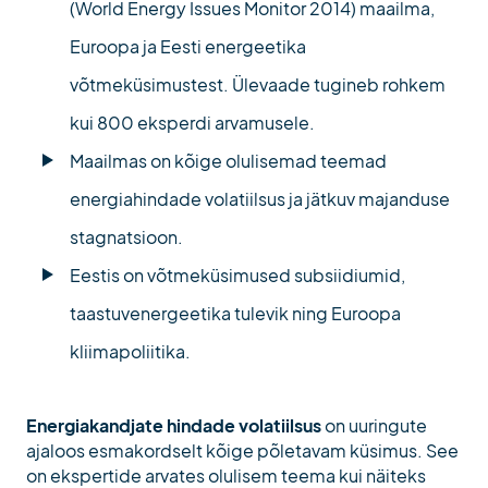
(World Energy Issues Monitor 2014) maailma,
Euroopa ja Eesti energeetika
võtmeküsimustest. Ülevaade tugineb rohkem
kui 800 eksperdi arvamusele.
Maailmas on kõige olulisemad teemad
energiahindade volatiilsus ja jätkuv majanduse
stagnatsioon.
Eestis on võtmeküsimused subsiidiumid,
taastuvenergeetika tulevik ning Euroopa
kliimapoliitika.
Energiakandjate hindade volatiilsus
on uuringute
ajaloos esmakordselt kõige põletavam küsimus. See
on ekspertide arvates olulisem teema kui näiteks