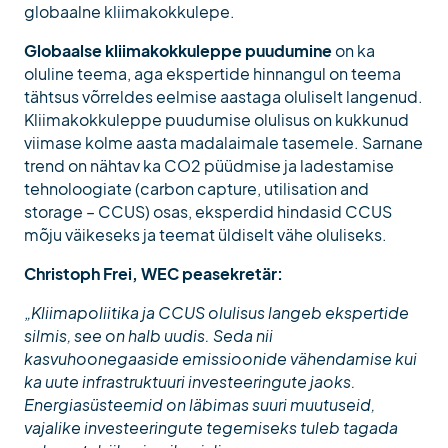
globaalne kliimakokkulepe.
Globaalse kliimakokkuleppe puudumine
on ka
oluline teema, aga ekspertide hinnangul on teema
tähtsus võrreldes eelmise aastaga oluliselt langenud.
Kliimakokkuleppe puudumise olulisus on kukkunud
viimase kolme aasta madalaimale tasemele. Sarnane
trend on nähtav ka CO2 püüdmise ja ladestamise
tehnoloogiate (carbon capture, utilisation and
storage – CCUS) osas, eksperdid hindasid CCUS
mõju väikeseks ja teemat üldiselt vähe oluliseks.
Christoph Frei, WEC peasekretär:
„Kliimapoliitika ja CCUS olulisus langeb ekspertide
silmis, see on halb uudis. Seda nii
kasvuhoonegaaside emissioonide vähendamise kui
ka uute infrastruktuuri investeeringute jaoks.
Energiasüsteemid on läbimas suuri muutuseid,
vajalike investeeringute tegemiseks tuleb tagada