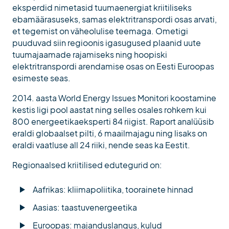
eksperdid nimetasid tuumaenergiat kriitiliseks
ebamäärasuseks, samas elektritranspordi osas arvati,
et tegemist on väheolulise teemaga. Ometigi
puuduvad siin regioonis igasugused plaanid uute
tuumajaamade rajamiseks ning hoopiski
elektritranspordi arendamise osas on Eesti Euroopas
esimeste seas.
2014. aasta World Energy Issues Monitori koostamine
kestis ligi pool aastat ning selles osales rohkem kui
800 energeetikaeksperti 84 riigist. Raport analüüsib
eraldi globaalset pilti, 6 maailmajagu ning lisaks on
eraldi vaatluse all 24 riiki, nende seas ka Eestit.
Regionaalsed kriitilised edutegurid on:
Aafrikas: kliimapoliitika, toorainete hinnad
Aasias: taastuvenergeetika
Euroopas: majanduslangus, kulud