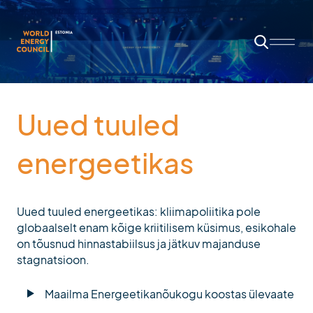
AVALEHT
UUDISED
Uued tuuled
PUBLIKATSIOONID
energeetikas
MEIST
Maailma Energeetikanõukogu
KONTAKT
Missioon
Uued tuuled energeetikas: kliimapoliitika pole
Tegevused
globaalselt enam kõige kriitilisem küsimus, esikohale
on tõusnud hinnastabiilsus ja jätkuv majanduse
Juhatus
stagnatsioon.
Liikmed
Maailma Energeetikanõukogu koostas ülevaate
Ajalugu